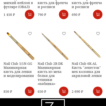
мягкий нейлон в
кисть для френча
кисть для френча
футляре (ОВАЛ)
и росписи
и росписи
1 450 ₽
790 ₽
690 ₽
Nail Club 5/1N-GG
Nail Club 2B-DK
Nail Club 6K-AL
Маникюрная
Маникюрная
Кисть "лепесток"
кисть для лепки
кисть из меха
мех колонка для
и моделирования
белки для
акриловой лепки
техники
«набивка»
850 ₽
650 ₽
2 690 ₽