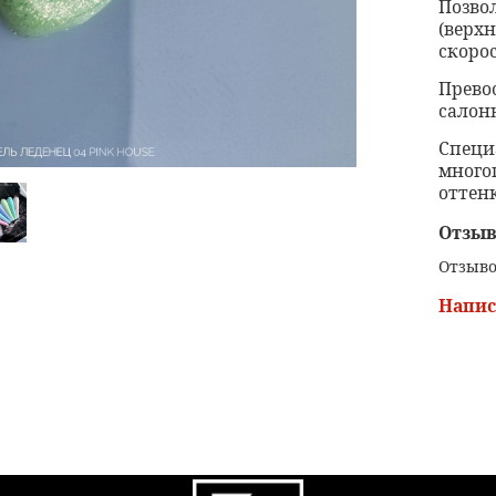
Позво
(верх
скоро
Прево
салон
Специ
много
оттенк
Отзы
Отзыво
Напис