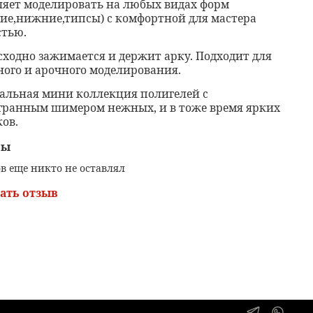
ляет моделировать на любых видах форм
ние,нижние,типсы) с комфортной для мастера
стью.
сходно зажимается и держит арку. Подходит для
ного и арочного моделирования.
альная мини коллекция полигелей с
гранным шимером нежных, и в тоже время ярких
ов.
вы
в еще никто не оставлял
ать отзыв