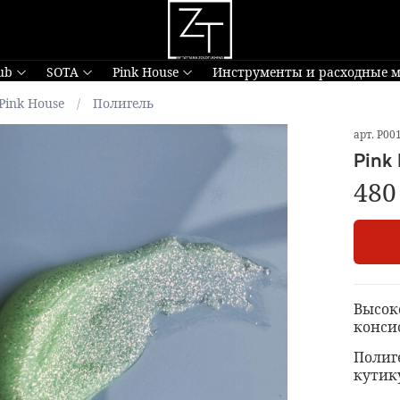
ub
SOTA
Pink House
Инструменты и расходные 
Pink House
Полигель
арт.
Р00
Pink
480
Высок
конси
Полиг
кутик