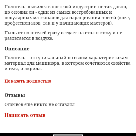
Полигель появился в ногтевой индустрии не так давно,
но сегодня он - один из самых востребованных и
популярных материалов для наращивания ногтей (как у
профессионалов, так и у начинающих мастеров).
Пыль от полигелей сразу оседает на стол и кожу и не
разлетается в воздухе.
Описание
Полигель – это уникальный по своим характеристикам
материал для маникюра, в котором сочетаются свойства
и геля, и акрила.
Полигель появился в ногтевой индустрии не так давно,
Показать полностью
но сегодня он - один из самых востребованных и
популярных материалов для наращивания ногтей (как у
профессионалов, так и у начинающих мастеров).
Отзывы
Пыль от полигелей сразу оседает на стол и кожу и не
Отзывов еще никто не оставлял
разлетается в воздухе.
Написать отзыв