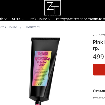
ub
SOTA
Pink House
Инструменты и расходные 
Pink House
Полигель
арт.
007
Pink
гр.
499
Отзы
Отзыво