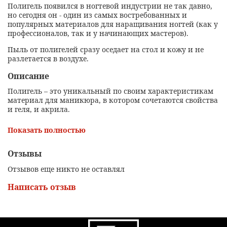
Полигель появился в ногтевой индустрии не так давно,
но сегодня он - один из самых востребованных и
популярных материалов для наращивания ногтей (как у
профессионалов, так и у начинающих мастеров).
Пыль от полигелей сразу оседает на стол и кожу и не
разлетается в воздухе.
Описание
Полигель – это уникальный по своим характеристикам
материал для маникюра, в котором сочетаются свойства
и геля, и акрила.
Полигель появился в ногтевой индустрии не так давно,
Показать полностью
но сегодня он - один из самых востребованных и
популярных материалов для наращивания ногтей (как у
профессионалов, так и у начинающих мастеров).
Отзывы
Пыль от полигелей сразу оседает на стол и кожу и не
Отзывов еще никто не оставлял
разлетается в воздухе.
Написать отзыв