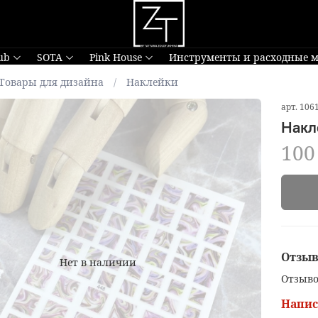
ub
SOTA
Pink House
Инструменты и расходные 
Товары для дизайна
Наклейки
арт.
106
Накл
100
Отзы
Нет в наличии
Отзыво
Напис