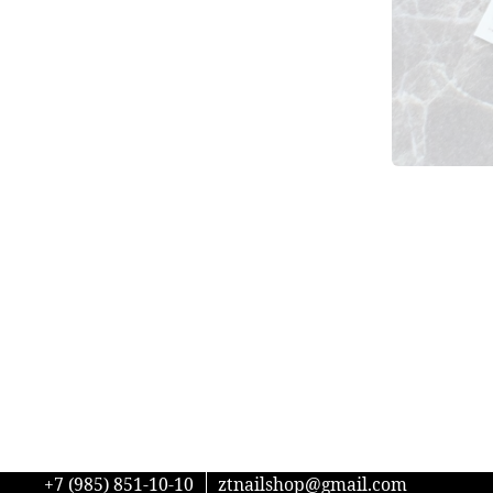
+7 (985) 851-10-10
ztnailshop@gmail.com