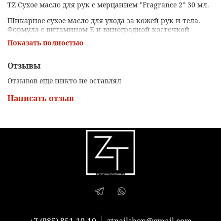
TZ Сухое масло для рук с мерцанием "Fragrance 2" 30 мл.
Шикарное сухое масло для ухода за кожей рук и тела.
Формула с витамином Е и виноградной косточкой
мгновенно впитывается, не оставляя жирной плёнки.
Показать полностью
Масло глубоко увлажняет, питает и придаёт коже
ухоженный, сияющий вид.
Отзывы
Преимущества:
Отзывов еще никто не оставлял
Лёгкая текстура без чувства липкости и жира
Написать отзыв
Интенсивное увлажнение и питание
Поддержка баланса кожи благодаря комплексу масел и
витаминов
Удобный формат 30 мл — всегда под рукой
Идеально для:
ежедневного ухода за руками и телом
смягчения кожи после маникюра и педикюра
восстановления кожи после сухости и стянутости
+7 (985) 851-10-10
ztnailshop@gmail.com