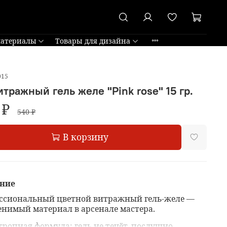
материалы
Товары для дизайна
015
итражный гель желе "Pink rose" 15 гр.
 ₽
540 ₽
В корзину
ние
ссиональный цветной витражный гель-желе —
енимый материал в арсенале мастера.
тропная формула: гель не течёт, послушно