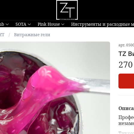
ub
SOTA
Pink House
Инструменты и расходные 
ZT
Витражные гели
арт.
050
TZ В
270
Описа
Профе
незам
Тиксо