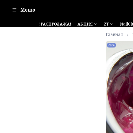
Меню
!РАСПРОДАЖА!
АКЦИЯ
ZT
NailCl
Главная
-50%